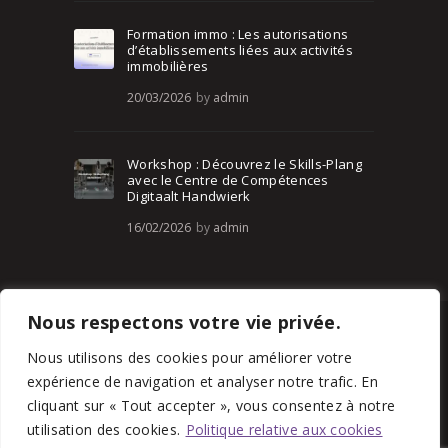
Formation immo : Les autorisations
d’établissements liées aux activités
immobilières
20/03/2026
by
admin
Workshop : Découvrez le Skills-Plang
avec le Centre de Compétences
Digitaalt Handwierk
16/02/2026
by
admin
Nous respectons votre vie privée.
CDC 2025© All rights reserved.
Terms of use
and
Privacy Policy
Nous utilisons des cookies pour améliorer votre
expérience de navigation et analyser notre trafic. En
cliquant sur « Tout accepter », vous consentez à notre
utilisation des cookies.
Politique relative aux cookies